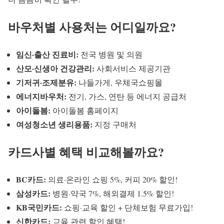
바우처별 사용처는 어디일까요?
임신·출산 진료비:
전국 병원 및 의원
산모·신생아 건강관리:
사회서비스 제공기관
기저귀·조제분유:
나들가게, 우체국쇼핑몰
에너지바우처:
전기, 가스, 연탄 등 에너지 공급처
아이돌봄:
아이돌봄 홈페이지
여성청소년 생리용품:
지정 구매처
카드사별 혜택 비교해볼까요?
BC카드:
의료·온라인 쇼핑 5%, 커피 20% 할인!
삼성카드:
병원·약국 7%, 해외결제 1.5% 할인!
KB국민카드:
쇼핑·교육 할인 + 단체보험 무료가입!
신한카드:
교육 관련 할인 혜택!