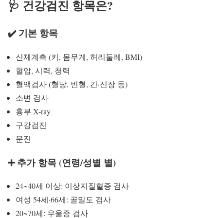
🩺 건강검진 항목은?
✔️ 기본 항목
신체계측 (키, 몸무게, 허리둘레, BMI)
혈압, 시력, 청력
혈액검사 (혈당, 빈혈, 간·신장 등)
소변 검사
흉부 X-ray
구강검진
문진
➕ 추가 항목 (연령/성별 별)
24~40세 이상: 이상지질혈증 검사
여성 54세·66세: 골밀도 검사
20~70세: 우울증 검사