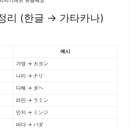
 익히기에도 유용해요
정리 (한글 → 가타카나)
예시
가영 → カヨン
나리 → ナリ
다혜 → ダヘ
라민 → ラミン
민지 → ミンジ
바다 → バダ