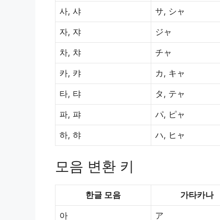
사, 샤
サ, シャ
자, 쟈
ジャ
차, 챠
チャ
카, 캬
カ, キャ
타, 탸
タ, テャ
파, 퍄
パ, ピャ
하, 햐
ハ, ヒャ
모음 변환 키
한글 모음
가타카나
아
ア