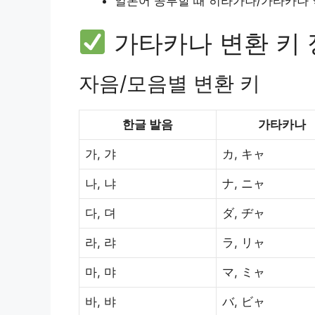
일본어 공부할 때 히라가나/가타카나
가타카나 변환 키 
자음/모음별 변환 키
한글 발음
가타카나
가, 갸
カ, キャ
나, 냐
ナ, ニャ
다, 뎌
ダ, ヂャ
라, 랴
ラ, リャ
마, 먀
マ, ミャ
바, 뱌
バ, ビャ