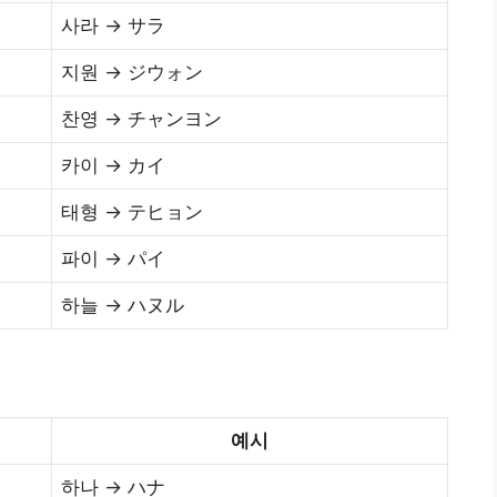
사라 → サラ
지원 → ジウォン
찬영 → チャンヨン
카이 → カイ
태형 → テヒョン
파이 → パイ
하늘 → ハヌル
예시
하나 → ハナ