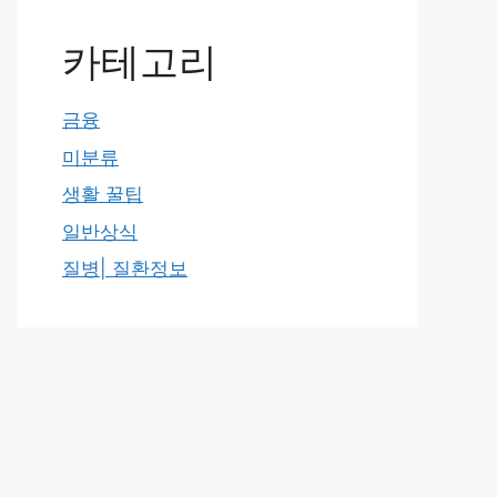
카테고리
금융
미분류
생활 꿀팁
일반상식
질병| 질환정보