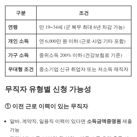
구분
조건
연령
만 19~34세 (군 복무 최대 6년 차감 가능)
개인 소득
연 6,000만 원 이하 (근로·사업·기타 포함)
가구 소득
중위소득 200% 이하 (건강보험료 기준)
우대형 조건
중소기업 신규 취업자 또는 저소득 재직자
무직자 유형별 신청 가능성
① 이전 근로 이력이 있는 무직자
소득금액증명원
알바, 계약직, 일용직 이력이 있다면
제출
가능