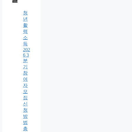
청
년
활
력
소
득
202
6 3
분
기
참
여
자
모
집
신
청
방
법
총