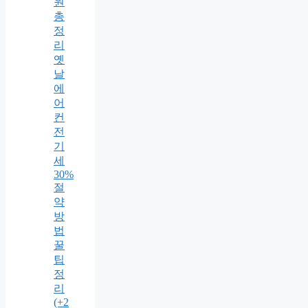
원
총
정
리
옛
날
에
어
컨
전
기
세
30%
절
약
방
법
꿀
팁
정
리
(+2