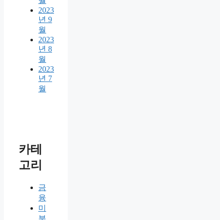
월
2023
년 9
월
2023
년 8
월
2023
년 7
월
카테
고리
금
융
미
분