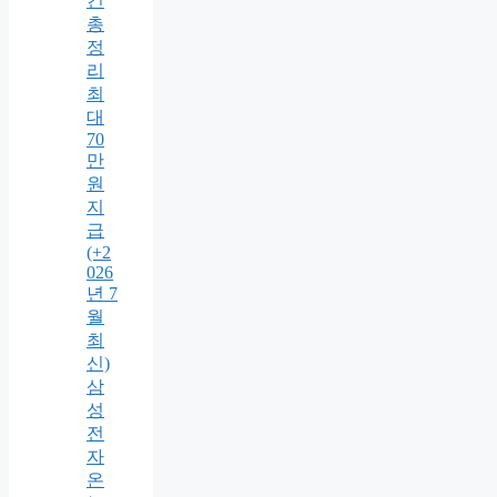
건
총
정
리
최
대
70
만
원
지
급
(+2
026
년 7
월
최
신)
삼
성
전
자
온