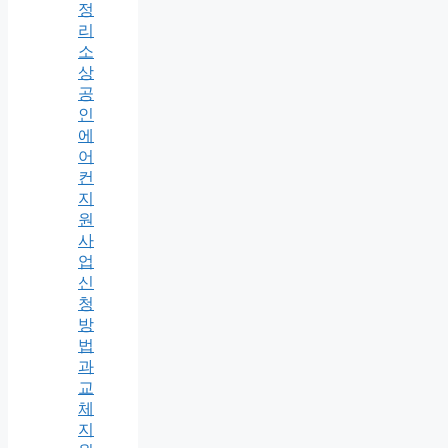
정
리
소
상
공
인
에
어
컨
지
원
사
업
신
청
방
법
과
교
체
지