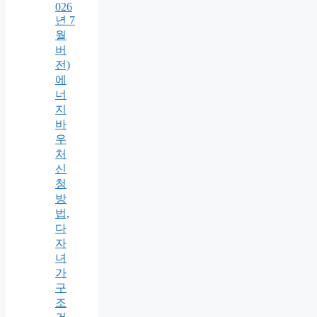
026
년 7
월
버
전)
에
너
지
바
우
처
신
청
방
법,
다
자
녀
가
구
조