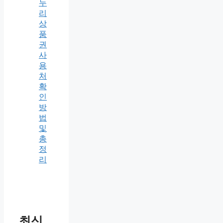
누
리
상
품
권
사
용
처
확
인
방
법
및
총
정
리
최신