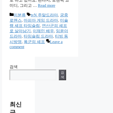
로 하고 있어요. 판타지, 로맨틱 코
미디, 그리고 …
Read more
Categories
Tags
미분류
tvN 주말드라마
,
궁중
로맨스
,
마피아 게임 드라마
,
미슐
랭 셰프 타임슬립
,
연산군의 셰프
로 살아남기
,
이채민 배우
,
임윤아
드라마
,
타임슬립 드라마
,
티빙 동
시방영
,
폭군의 셰프
Leave a
comment
검색
검
색
최신
글