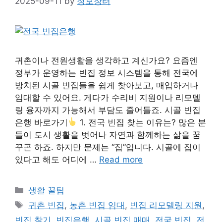
2025-09-11
by
정보장터
귀촌이나 전원생활을 생각하고 계신가요? 요즘엔
정부가 운영하는 빈집 정보 시스템을 통해 전국에
방치된 시골 빈집들을 쉽게 찾아보고, 매입하거나
임대할 수 있어요. 게다가 수리비 지원이나 리모델
링 융자까지 가능해서 부담도 줄어들죠. 시골 빈집
은행 바로가기
1. 전국 빈집 찾는 이유는? 많은 분
들이 도시 생활을 벗어나 자연과 함께하는 삶을 꿈
꾸곤 하죠. 하지만 문제는 “집”입니다. 시골에 집이
있다고 해도 어디에 …
Read more
Categories
생활 꿀팁
Tags
귀촌 빈집
,
농촌 빈집 임대
,
빈집 리모델링 지원
,
빈집 찾기
,
빈집은행
,
시골 빈집 매매
,
전국 빈집
,
전