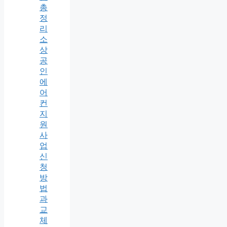
총
정
리
소
상
공
인
에
어
컨
지
원
사
업
신
청
방
법
과
교
체