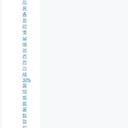
지
원
총
정
리
옛
날
에
어
컨
전
기
세
30%
절
약
방
법
꿀
팁
정
리