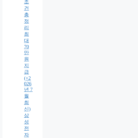
조
건
총
정
리
최
대
70
만
원
지
급
(+2
026
년 7
월
최
신)
삼
성
전
자