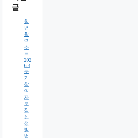
글
청
년
활
력
소
득
202
6 3
분
기
참
여
자
모
집
신
청
방
법