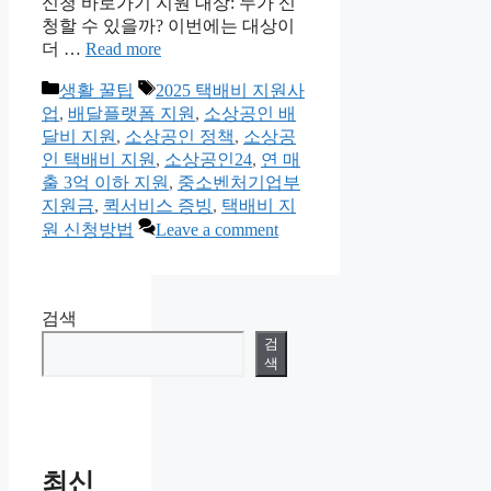
신청 바로가기 지원 대상: 누가 신
청할 수 있을까? 이번에는 대상이
더 …
Read more
Categories
Tags
생활 꿀팁
2025 택배비 지원사
업
,
배달플랫폼 지원
,
소상공인 배
달비 지원
,
소상공인 정책
,
소상공
인 택배비 지원
,
소상공인24
,
연 매
출 3억 이하 지원
,
중소벤처기업부
지원금
,
퀵서비스 증빙
,
택배비 지
원 신청방법
Leave a comment
검색
검
색
최신