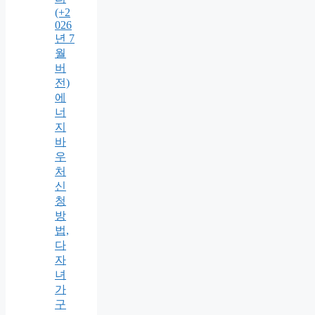
(+2
026
년 7
월
버
전)
에
너
지
바
우
처
신
청
방
법,
다
자
녀
가
구