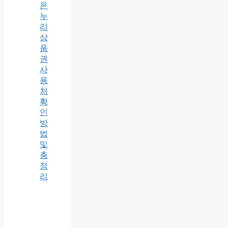
온
누
리
상
품
권
사
용
처
확
인
방
법
및
총
정
리