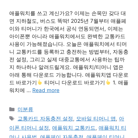
애플워치를 쓰고 계신가요? 이제는 손목만 갖다 대
면 지하철도, 버스도 똑딱! 2025년 7월부터 애플페
이와 티머니가 한국에서 공식 연동되면서, 이제는
아이폰뿐 아니라 애플워치에서도 완벽한 교통카드
사용이 가능해졌습니다. 오늘은 애플워치에서 티머
니 교통카드를 등록하고 충전하는 방법부터, 자동충
전 설정, 그리고 실제 대중교통에서 사용하는 팁까
지 하나하나 알려드릴게요. 애플워치/티머니 앱은
아래 통해 다운로드 가능합니다. 애플워치앱 다운로
드 바로가기
티머니 다운로드 바로가기
1. 애플
워치에 …
Read more
Categories
미분류
Tags
교통카드 자동충전 설정
,
모바일 티머니 앱
,
아
이폰 티머니 설정
,
애플워치 교통카드
,
애플워치 티
머니 사용법
,
애플페이 자동충전
,
애플페이 티머니
,