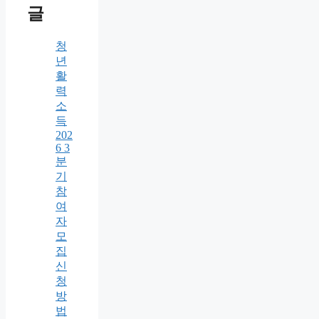
글
청
년
활
력
소
득
202
6 3
분
기
참
여
자
모
집
신
청
방
법