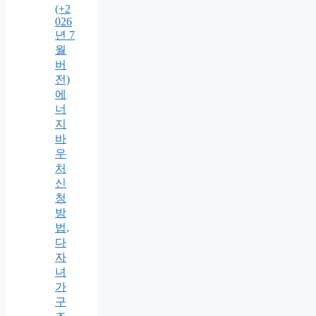
(+2
026
년 7
월
버
전)
에
너
지
바
우
처
신
청
방
법,
다
자
녀
가
구