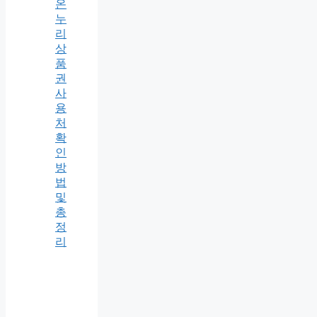
온
누
리
상
품
권
사
용
처
확
인
방
법
및
총
정
리