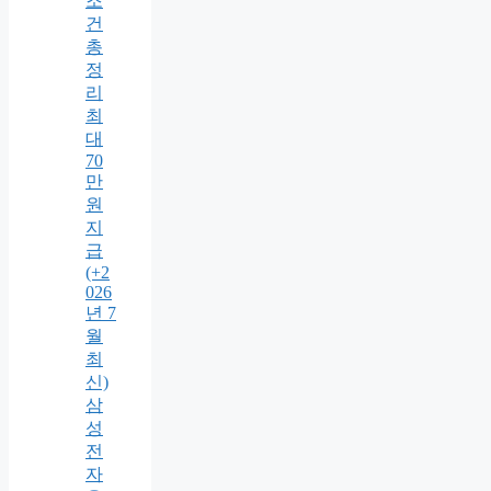
조
건
총
정
리
최
대
70
만
원
지
급
(+2
026
년 7
월
최
신)
삼
성
전
자