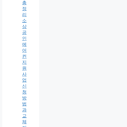
총
정
리
소
상
공
인
에
어
컨
지
원
사
업
신
청
방
법
과
교
체