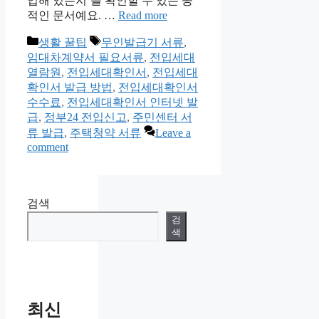
입해 있는지’를 확인할 수 있는 공
적인 문서예요. …
Read more
Categories
Tags
생활 꿀팁
무인발급기 서류
,
임대차계약서 필요서류
,
전입세대
열람원
,
전입세대확인서
,
전입세대
확인서 발급 방법
,
전입세대확인서
수수료
,
전입세대확인서 인터넷 발
급
,
정부24 전입신고
,
주민센터 서
류 발급
,
주택청약 서류
Leave a
comment
검색
검
색
최신