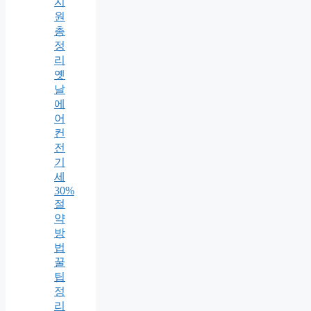
지
원
총
정
리
옛
날
에
어
컨
전
기
세
30%
절
약
방
법
꿀
팁
정
리