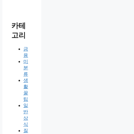
카테
고리
금
융
미
분
류
생
활
꿀
팁
일
반
상
식
질