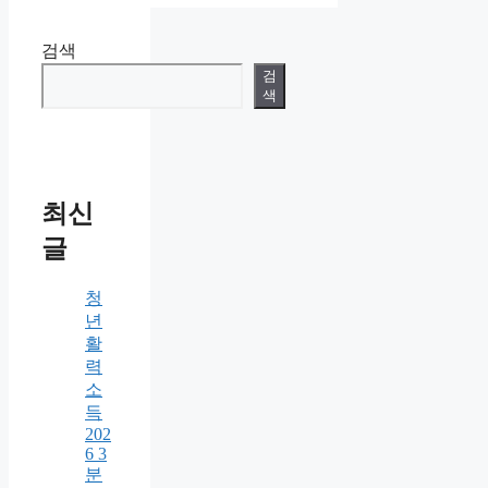
검색
검
색
최신
글
청
년
활
력
소
득
202
6 3
분