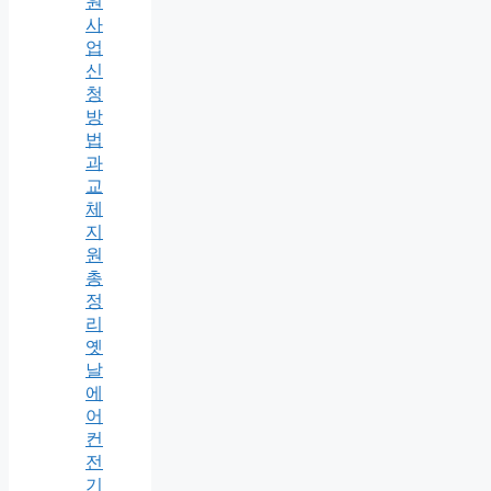
원
사
업
신
청
방
법
과
교
체
지
원
총
정
리
옛
날
에
어
컨
전
기