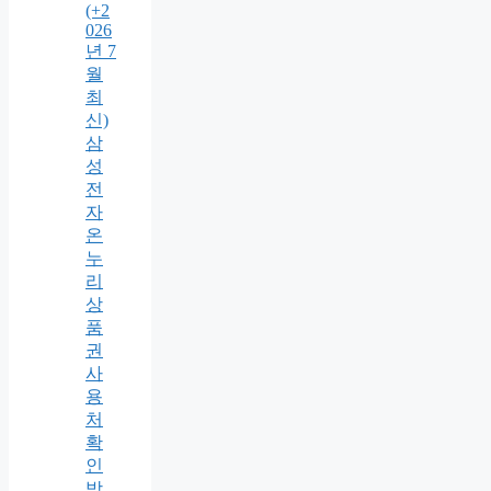
(+2
026
년 7
월
최
신)
삼
성
전
자
온
누
리
상
품
권
사
용
처
확
인
방