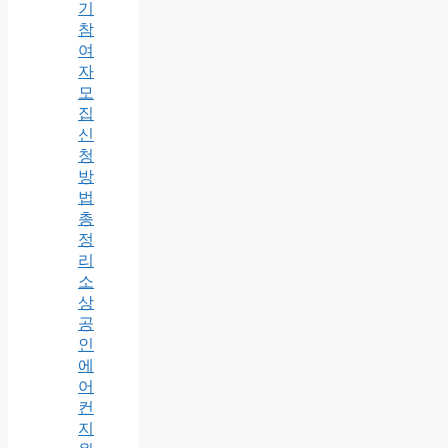
기
참
여
자
모
집
신
청
방
법
총
정
리
소
상
공
인
에
어
컨
지