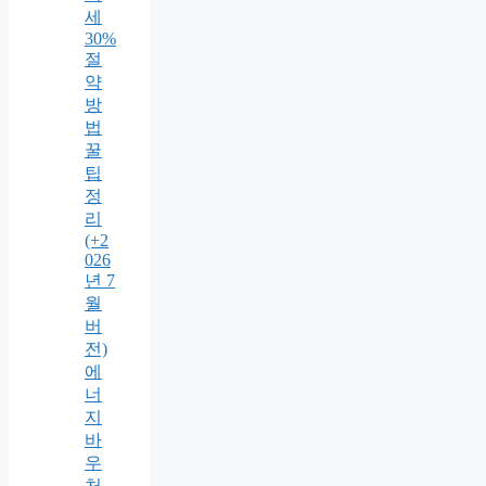
세
30%
절
약
방
법
꿀
팁
정
리
(+2
026
년 7
월
버
전)
에
너
지
바
우
처