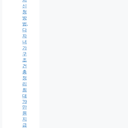
신
청
방
법,
다
자
녀
가
구
조
건
총
정
리
최
대
70
만
원
지
급