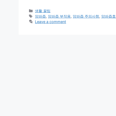
Categories
생활 꿀팁
Tags
양파즙
,
양파즙 부작용
,
양파즙 주의사항
,
양파즙효
Leave a comment