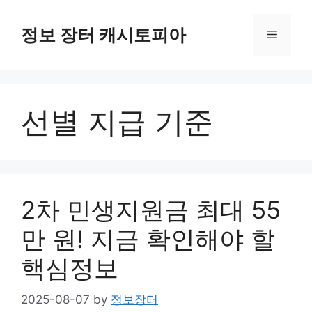
Skip
to
정보 장터 캐시토피아
Menu
content
선별 지급 기준
2차 민생지원금 최대 55
만 원! 지금 확인해야 할
핵심정보
2025-08-07
by
정보장터