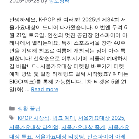
2025-05-28
by
정보장터
안녕하세요, K-POP 팬 여러분! 2025년 제34회 서
울가요대상이 드디어 다가왔습니다. 이번엔 무려 6
월 21일 토요일, 인천의 멋진 공연장 인스파이어 아
레나에서 열리는데요, 특히 스포츠서울 창간 40주
년을 기념해 최초로 여름에 개최되는 점이 아주 특
별합니다! 선착순으로 이뤄지기에 서둘러 예매하시
길 바랍니다. 서울가요대상 티켓팅 바로가기 티켓
예매 방법 및 일정 티켓팅도 벌써 시작됐죠? 예매는
BIGC(빅크)를 통해 가능합니다. 1차 티켓은 5월 21
일(화) …
Read more
Categories
생활 꿀팁
Tags
KPOP 시상식
,
빅크 예매
,
서울가요대상 2025
,
서울가요대상 라인업
,
서울가요대상 중계
,
서울가요
대상 투표
,
서울가요대상 티켓팅
,
인스파이어 아레