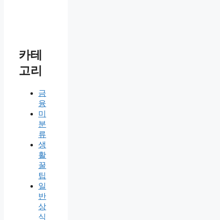
카테
고리
금
융
미
분
류
생
활
꿀
팁
일
반
상
식