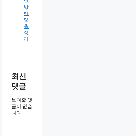
인
방
법
및
총
정
리
최신
댓글
보여줄 댓
글이 없습
니다.