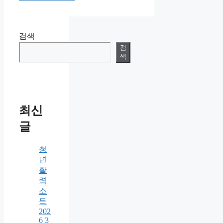
검색
검
색
최신
글
청
년
활
력
소
득
202
6 3