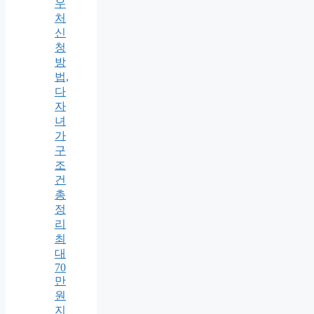
우
처
신
청
방
법,
다
자
녀
가
구
조
건
총
정
리
최
대
70
만
원
지