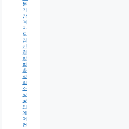
분
기
참
여
자
모
집
신
청
방
법
총
정
리
소
상
공
인
에
어
컨