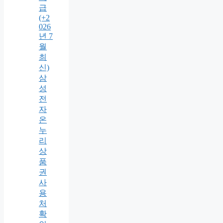
급
(+2
026
년 7
월
최
신)
삼
성
전
자
온
누
리
상
품
권
사
용
처
확