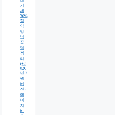
기
세
30%
절
약
방
법
꿀
팁
정
리
(+2
026
년 7
월
버
전)
에
너
지
바