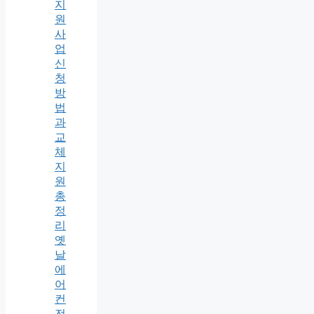
지
원
사
업
신
청
방
법
과
교
체
지
원
총
정
리
옛
날
에
어
컨
전