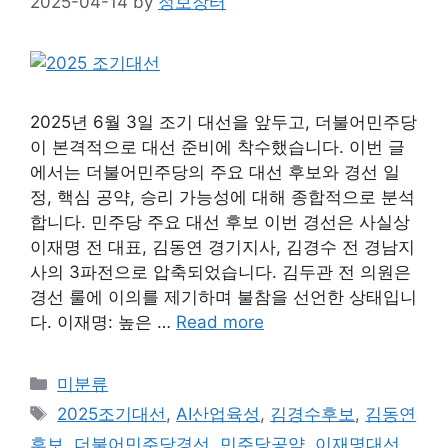
2025-04-14
by
정보장터
2025년 6월 3일 조기 대선을 앞두고, 더불어민주당
이 본격적으로 대선 준비에 착수했습니다. 이번 글
에서는 더불어민주당의 주요 대선 후보와 경선 일
정, 핵심 공약, 승리 가능성에 대해 종합적으로 분석
합니다. 민주당 주요 대선 후보 이번 경선은 사실상
이재명 전 대표, 김동연 경기지사, 김경수 전 경남지
사의 3파전으로 압축되었습니다. 김두관 전 의원은
경선 룰에 이의를 제기하며 불참을 선언한 상태입니
다. 이재명: 높은 …
Read more
Categories
미분류
Tags
2025조기대선
,
AI산업육성
,
김경수후보
,
김동연
후보
,
더불어민주당경선
,
민주당공약
,
이재명대선
,