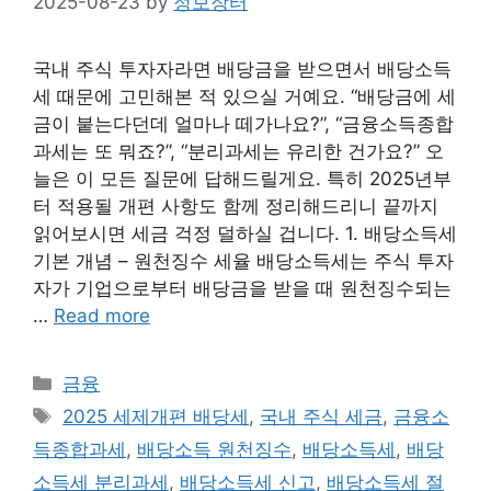
2025-08-23
by
정보장터
국내 주식 투자자라면 배당금을 받으면서 배당소득
세 때문에 고민해본 적 있으실 거예요. “배당금에 세
금이 붙는다던데 얼마나 떼가나요?”, “금융소득종합
과세는 또 뭐죠?”, “분리과세는 유리한 건가요?” 오
늘은 이 모든 질문에 답해드릴게요. 특히 2025년부
터 적용될 개편 사항도 함께 정리해드리니 끝까지
읽어보시면 세금 걱정 덜하실 겁니다. 1. 배당소득세
기본 개념 – 원천징수 세율 배당소득세는 주식 투자
자가 기업으로부터 배당금을 받을 때 원천징수되는
…
Read more
Categories
금융
Tags
2025 세제개편 배당세
,
국내 주식 세금
,
금융소
득종합과세
,
배당소득 원천징수
,
배당소득세
,
배당
소득세 분리과세
,
배당소득세 신고
,
배당소득세 절