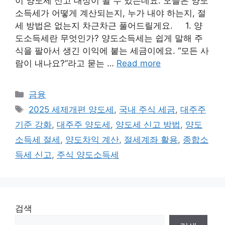
이 양도세 신고 대상이 될 수 있는데요. 오늘은 양도
소득세가 어떻게 계산되는지, 누가 내야 하는지, 절
세 방법은 없는지 차근차근 풀어드릴게요. 1. 양
도소득세란 무엇인가? 양도소득세는 쉽게 말해 주
식을 팔아서 생긴 이익에 붙는 세금이에요. “모든 사
람이 내나요?”라고 묻는 …
Read more
Categories
금융
Tags
2025 세제개편 양도세
,
국내 주식 세금
,
대주주
기준 강화
,
대주주 양도세
,
양도세 신고 방법
,
양도
소득세 절세
,
양도차익 계산
,
절세계좌 활용
,
종합소
득세 신고
,
주식 양도소득세
검색