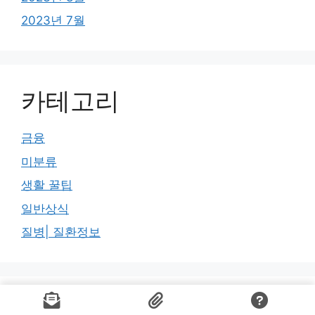
2023년 7월
카테고리
금융
미분류
생활 꿀팁
일반상식
질병| 질환정보
© 2026 정보 장터 캐시토피아
• Built with
GeneratePress