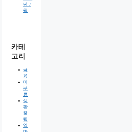
년 7
월
카테
고리
금
융
미
분
류
생
활
꿀
팁
일
반