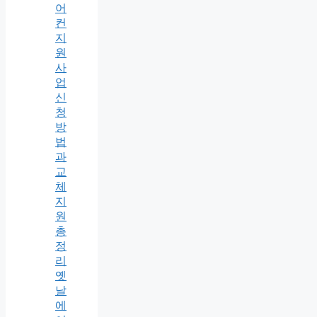
어
컨
지
원
사
업
신
청
방
법
과
교
체
지
원
총
정
리
옛
날
에