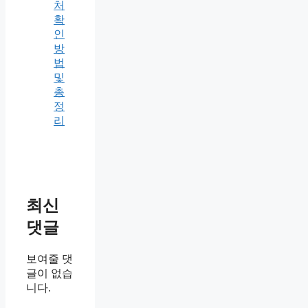
처
확
인
방
법
및
총
정
리
최신
댓글
보여줄 댓
글이 없습
니다.