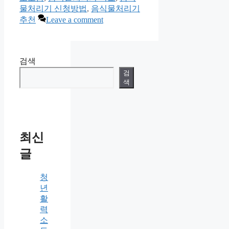
물처리기 신청방법
,
음식물처리기
추천
Leave a comment
검색
검
색
최신
글
청
년
활
력
소