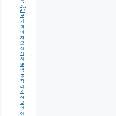
득
202
6 3
분
기
참
여
자
모
집
신
청
방
법
총
정
리
소
상
공
인
에