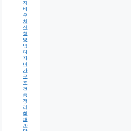
지
바
우
처
신
청
방
법,
다
자
녀
가
구
조
건
총
정
리
최
대
70
만