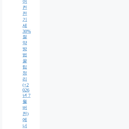
어
컨
전
기
세
30%
절
약
방
법
꿀
팁
정
리
(+2
026
년 7
월
버
전)
에
너