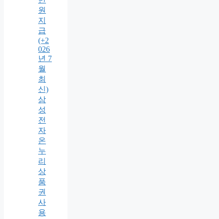
원
지
급
(+2
026
년 7
월
최
신)
삼
성
전
자
온
누
리
상
품
권
사
용