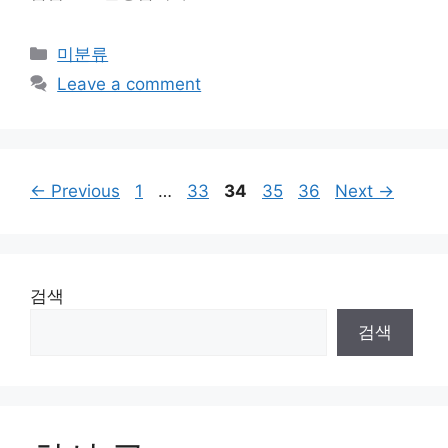
Categories
미분류
Leave a comment
Page
Page
Page
Page
Page
←
Previous
1
…
33
34
35
36
Next
→
검색
검색