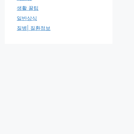
생활 꿀팁
일반상식
질병| 질환정보