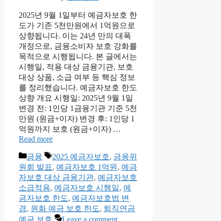
2025년 9월 1일부터 예금자보호 한
도가 기존 5천만원에서 1억원으로
상향됩니다. 이는 24년 만의 대폭
개정으로, 금융소비자 보호 강화를
목적으로 시행됩니다. 본 글에서는
시행일, 적용 대상 금융기관, 보호
대상 상품, 소급 여부 등 핵심 정보
를 정리했습니다. 예금자보호 한도
상향 개요 시행일: 2025년 9월 1일
변경 전: 1인당 1금융기관 기준 5천
만원 (원금+이자) 변경 후: 1인당 1
억원까지 보호 (원금+이자) …
Read more
Categories
Tags
금융
2025 예금자보호
,
금융위
원회 발표
,
예금자보호 1억원
,
예금
자보호 대상 금융기관
,
예금자보호
소급적용
,
예금자보호 시행일
,
예
금자보호 한도
,
예금자보호법 변
경
,
원화 예금 보호 한도
,
퇴직연금
예금 보호
Leave a comment