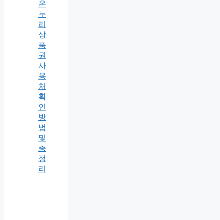
온
누
리
상
품
권
사
용
처
확
인
방
법
및
총
정
리