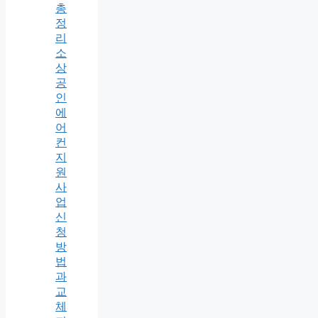
총
정
리
소
상
공
인
에
어
컨
지
원
사
업
신
청
방
법
과
교
체