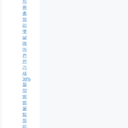
지
원
총
정
리
옛
날
에
어
컨
전
기
세
30%
절
약
방
법
꿀
팁
정
리