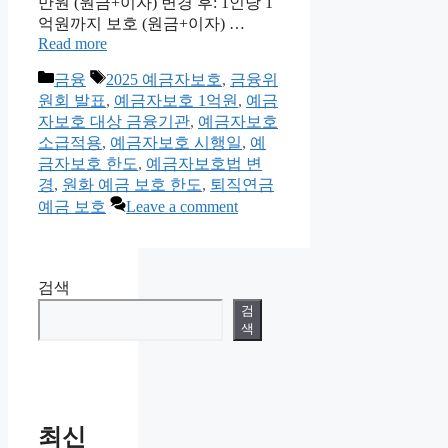
만원 (원금+이자) 변경 후: 1인당 1
억원까지 보호 (원금+이자) …
Read more
Categories
Tags
금융
2025 예금자보호
,
금융위
원회 발표
,
예금자보호 1억원
,
예금
자보호 대상 금융기관
,
예금자보호
소급적용
,
예금자보호 시행일
,
예
금자보호 한도
,
예금자보호법 변
경
,
원화 예금 보호 한도
,
퇴직연금
예금 보호
Leave a comment
검색
검
색
최신