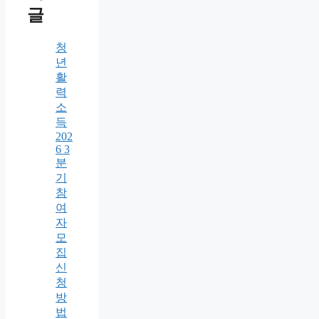
글
청
년
활
력
소
득
202
6 3
분
기
참
여
자
모
집
신
청
방
법