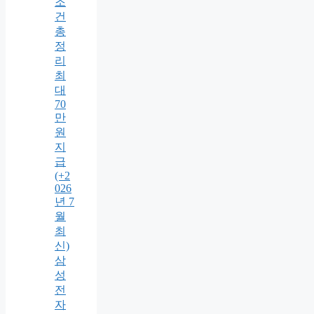
조
건
총
정
리
최
대
70
만
원
지
급
(+2
026
년 7
월
최
신)
삼
성
전
자