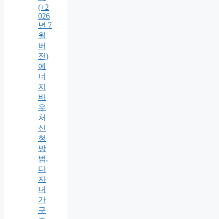
(+2
026
년 7
월
버
전)
에
너
지
바
우
처
신
청
방
법,
다
자
녀
가
구