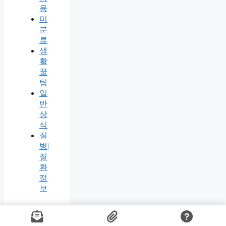
융
미
분
류
생
활
꿀
팁
일
반
상
식
질
병|
질
환
정
보
© 2026 정보 장터 캐시토피아
• Built with