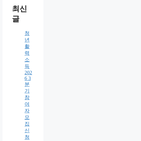
최신
글
청
년
활
력
소
득
202
6 3
분
기
참
여
자
모
집
신
청