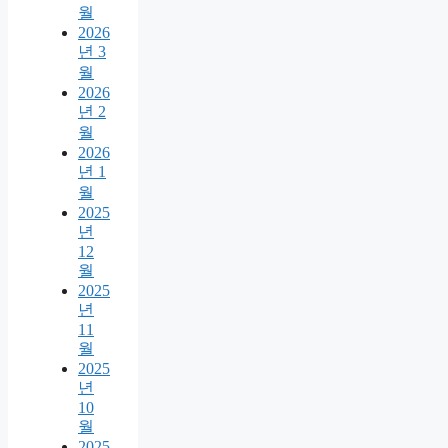
월
2026
년 3
월
2026
년 2
월
2026
년 1
월
2025
년
12
월
2025
년
11
월
2025
년
10
월
2025