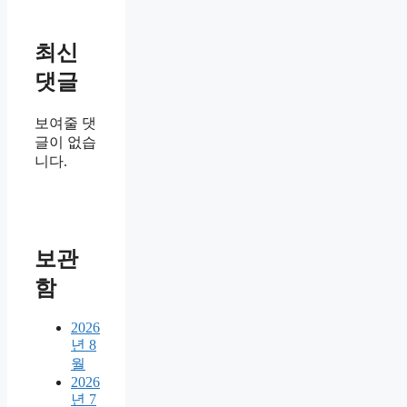
최신
댓글
보여줄 댓
글이 없습
니다.
보관
함
2026
년 8
월
2026
년 7