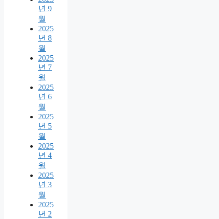
년 9
월
2025
년 8
월
2025
년 7
월
2025
년 6
월
2025
년 5
월
2025
년 4
월
2025
년 3
월
2025
년 2