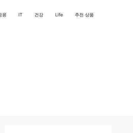
금융
IT
건강
Life
추천 상품