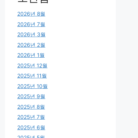
2026년 8월
2026년 7월
2026년 3월
2026년 2월
2026년 1월
2025년 12월
2025년 11월
2025년 10월
2025년 9월
2025년 8월
2025년 7월
2025년 6월
2025년 5월