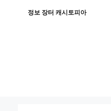
Skip
to
정보 장터 캐시토피아
content