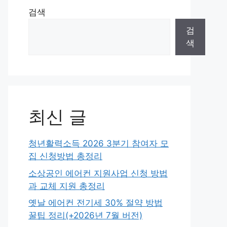
검색
검
색
최신 글
청년활력소득 2026 3분기 참여자 모
집 신청방법 총정리
소상공인 에어컨 지원사업 신청 방법
과 교체 지원 총정리
옛날 에어컨 전기세 30% 절약 방법
꿀팁 정리(+2026년 7월 버전)