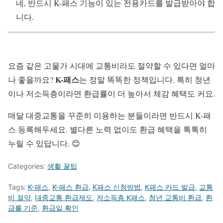
네, 반드시 K-패스 기능이 있는 전용카드를 발급받아야 합
니다.
요즘 같은 고물가 시대에 교통비라도 절약할 수 있다면 얼마
K-패스
나 좋을까요?
는 정말 똑똑한 정책입니다. 특히 청년
이나 저소득층이라면 환급률이 더 높아서 체감 혜택도 커요.
매달 대중교통을 꾸준히 이용하는 분들이라면 반드시 K-패
스 등록해두세요. 별다른 노력 없이도 환급 혜택을 톡톡히
누릴 수 있답니다. 😊
Categories:
생활 꿀팁
Tags:
K-패스
,
K-패스 환급
,
K패스 신청방법
,
K패스 카드 발급
,
교통
비 절약
,
대중교통 환급제도
,
저소득층 K패스
,
청년 교통비 환급
,
환
급률 기준
,
환급일 확인