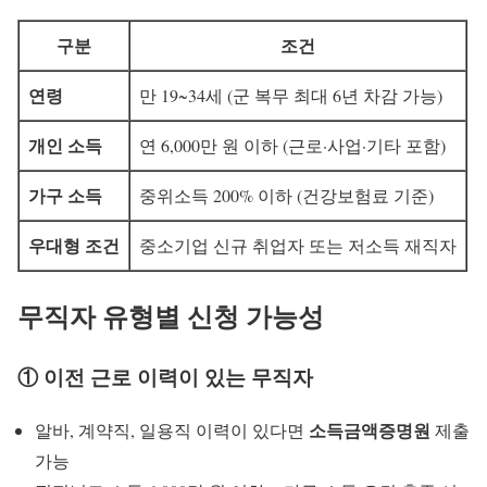
구분
조건
연령
만 19~34세 (군 복무 최대 6년 차감 가능)
개인 소득
연 6,000만 원 이하 (근로·사업·기타 포함)
가구 소득
중위소득 200% 이하 (건강보험료 기준)
우대형 조건
중소기업 신규 취업자 또는 저소득 재직자
무직자 유형별 신청 가능성
① 이전 근로 이력이 있는 무직자
소득금액증명원
알바, 계약직, 일용직 이력이 있다면
제출
가능