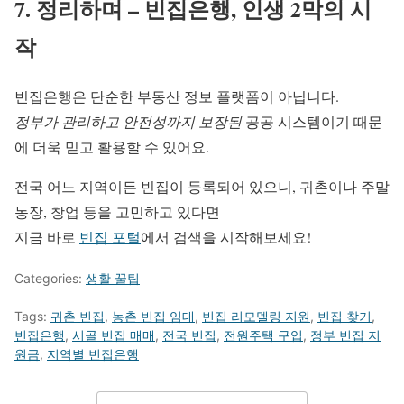
7. 정리하며 – 빈집은행, 인생 2막의 시
작
빈집은행은 단순한 부동산 정보 플랫폼이 아닙니다.
정부가 관리하고 안전성까지 보장된
공공 시스템이기 때문
에 더욱 믿고 활용할 수 있어요.
전국 어느 지역이든 빈집이 등록되어 있으니, 귀촌이나 주말
농장, 창업 등을 고민하고 있다면
지금 바로
빈집 포털
에서 검색을 시작해보세요!
Categories:
생활 꿀팁
Tags:
귀촌 빈집
,
농촌 빈집 임대
,
빈집 리모델링 지원
,
빈집 찾기
,
빈집은행
,
시골 빈집 매매
,
전국 빈집
,
전원주택 구입
,
정부 빈집 지
원금
,
지역별 빈집은행